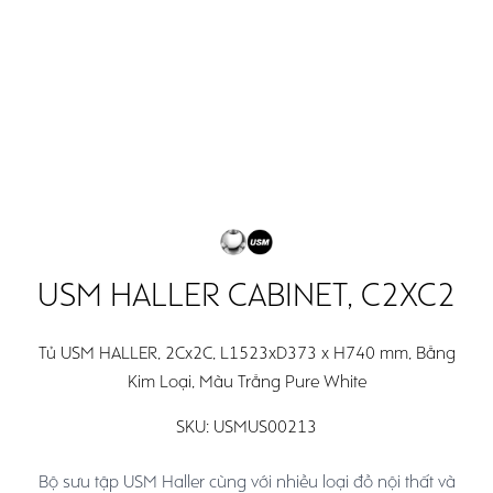
Open
Open
Search
main
main
menu
menu
USM HALLER CABINET, C2XC2
Tủ USM HALLER, 2Cx2C, L1523xD373 x H740 mm, Bằng
Kim Loại, Màu Trắng Pure White
SKU:
USMUS00213
Bộ sưu tập USM Haller cùng với nhiều loại đồ nội thất và