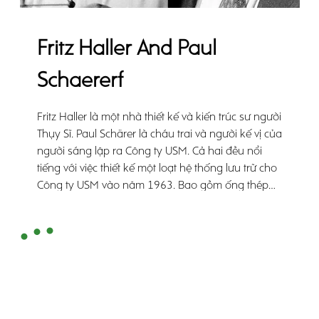
Fritz Haller And Paul
Schaererf
Fritz Haller là một nhà thiết kế và kiến trúc sư người
Thụy Sĩ. Paul Schärer là cháu trai và người kế vị của
người sáng lập ra Công ty USM. Cả hai đều nổi
tiếng với việc thiết kế một loạt hệ thống lưu trữ cho
Công ty USM vào năm 1963. Bao gồm ống thép
mạ crom, lớp phủ kim loại không định hình hoặc
kính và các thành viên được kết nối bằng cách vặn
đơn giản, hệ thống modul độc đáo này nhanh
chóng trở thành một biểu tượng.