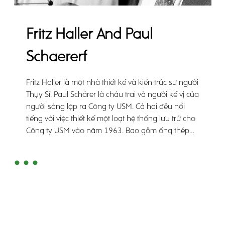
Fritz Haller And Paul
Schaererf
Fritz Haller là một nhà thiết kế và kiến trúc sư người
Thụy Sĩ. Paul Schärer là cháu trai và người kế vị của
người sáng lập ra Công ty USM. Cả hai đều nổi
tiếng với việc thiết kế một loạt hệ thống lưu trữ cho
Công ty USM vào năm 1963. Bao gồm ống thép
mạ crom, lớp phủ kim loại không định hình hoặc
kính và các thành viên được kết nối bằng cách vặn
đơn giản, hệ thống modul độc đáo này nhanh
chóng trở thành một biểu tượng.