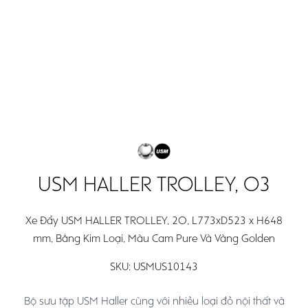
Open
Open
Search
main
main
menu
menu
USM HALLER TROLLEY, O3
Xe Đẩy USM HALLER TROLLEY, 2O, L773xD523 x H648
mm, Bằng Kim Loại, Màu Cam Pure Và Vàng Golden
SKU:
USMUS10143
Bộ sưu tập USM Haller cùng với nhiều loại đồ nội thất và