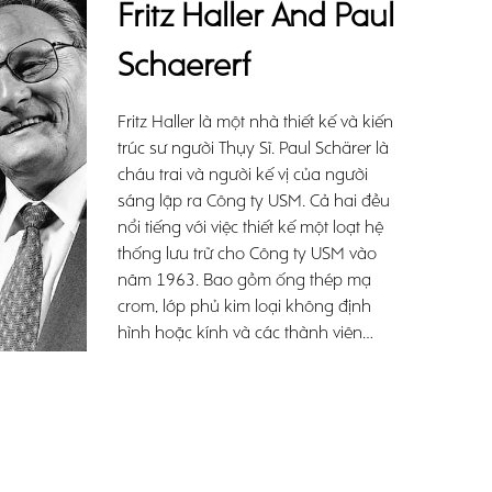
Fritz Haller And Paul
Schaererf
Fritz Haller là một nhà thiết kế và kiến
trúc sư người Thụy Sĩ. Paul Schärer là
cháu trai và người kế vị của người
sáng lập ra Công ty USM. Cả hai đều
nổi tiếng với việc thiết kế một loạt hệ
thống lưu trữ cho Công ty USM vào
năm 1963. Bao gồm ống thép mạ
crom, lớp phủ kim loại không định
hình hoặc kính và các thành viên
được kết nối bằng cách vặn đơn
giản, hệ thống modul độc đáo này
nhanh chóng trở thành một biểu
tượng.