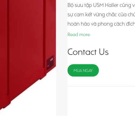
Bộ sưu tập USM Haller cùng vớ
sự cam kết vững chắc của chú
hoàn hảo và phong cách đích
những thiết kế của USM tự nhi
Read more
nghi với mọi nhu cầu về tính n
Contact Us
MUA NGAY