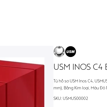
 Theo Phòng
Authorized By USM
USM INOS C4 
Tủ hồ sơ USM Inos C4, USMUS
mm), Bằng Kim loại, Màu Đỏ
SKU:
USMUS00002