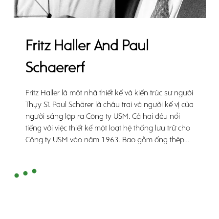
Fritz Haller And Paul
Schaererf
Fritz Haller là một nhà thiết kế và kiến trúc sư người
Thụy Sĩ. Paul Schärer là cháu trai và người kế vị của
người sáng lập ra Công ty USM. Cả hai đều nổi
tiếng với việc thiết kế một loạt hệ thống lưu trữ cho
Công ty USM vào năm 1963. Bao gồm ống thép
mạ crom, lớp phủ kim loại không định hình hoặc
kính và các thành viên được kết nối bằng cách vặn
đơn giản, hệ thống modul độc đáo này nhanh
chóng trở thành một biểu tượng.