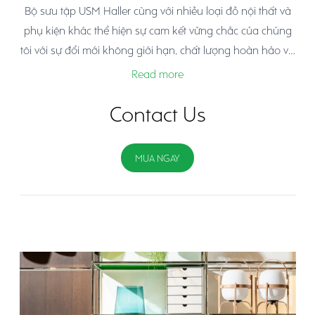
Bộ sưu tập USM Haller cùng với nhiều loại đồ nội thất và
phụ kiện khác thể hiện sự cam kết vững chắc của chúng
tôi với sự đổi mới không giới hạn, chất lượng hoàn hảo và
phong cách đích thực. Với nhiều mẫu mã và màu sắc
Read more
khác nhau, những thiết kế của USM tự nhiên hòa hợp với
mọi bối cảnh và linh hoạt thích nghi với mọi nhu cầu về
Contact Us
tính năng, tiện nghi hoặc sở thích.
MUA NGAY