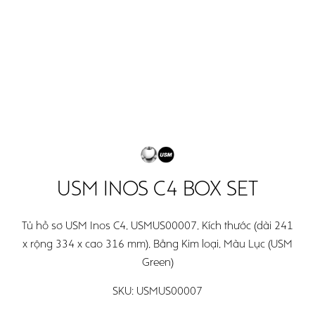
Open
Open
Search
main
main
menu
menu
USM INOS C4 BOX SET
Tủ hồ sơ USM Inos C4, USMUS00007, Kích thước (dài 241
x rộng 334 x cao 316 mm), Bằng Kim loại, Màu Lục (USM
Green)
SKU:
USMUS00007