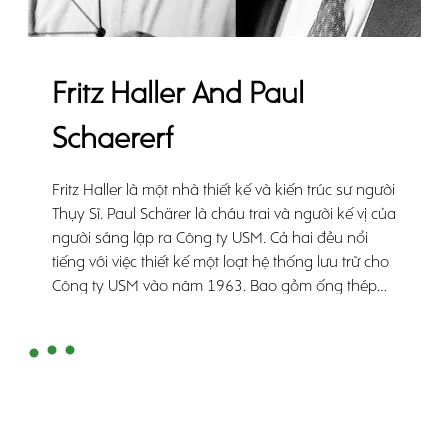
Fritz Haller And Paul
Schaererf
Fritz Haller là một nhà thiết kế và kiến trúc sư người
Thụy Sĩ. Paul Schärer là cháu trai và người kế vị của
người sáng lập ra Công ty USM. Cả hai đều nổi
tiếng với việc thiết kế một loạt hệ thống lưu trữ cho
Công ty USM vào năm 1963. Bao gồm ống thép
mạ crom, lớp phủ kim loại không định hình hoặc
kính và các thành viên được kết nối bằng cách vặn
đơn giản, hệ thống modul độc đáo này nhanh
chóng trở thành một biểu tượng.