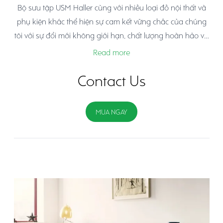
Bộ sưu tập USM Haller cùng với nhiều loại đồ nội thất và
phụ kiện khác thể hiện sự cam kết vững chắc của chúng
tôi với sự đổi mới không giới hạn, chất lượng hoàn hảo và
phong cách đích thực. Với nhiều mẫu mã và màu sắc
Read more
khác nhau, những thiết kế của USM tự nhiên hòa hợp với
mọi bối cảnh và linh hoạt thích nghi với mọi nhu cầu về
Contact Us
tính năng, tiện nghi hoặc sở thích.
MUA NGAY