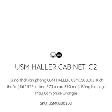
Open
Open
Search
main
main
menu
menu
USM HALLER CABINET, C2
Tủ nội thất văn phòng USM HALLER, USMUS00103, Kích
thước (dài 1523 x rộng 373 x cao 390 mm), Bằng Kim loại,
Màu Cam (Pure Orange)
SKU:
USMUS00103