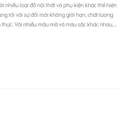
i nhiều loại đồ nội thất và phụ kiện khác thể hiện
ng tôi với sự đổi mới không giới hạn, chất lượng
 thực. Với nhiều mẫu mã và màu sắc khác nhau,
ên hòa hợp với mọi bối cảnh và linh hoạt thích
ăng, tiện nghi hoặc sở thích.