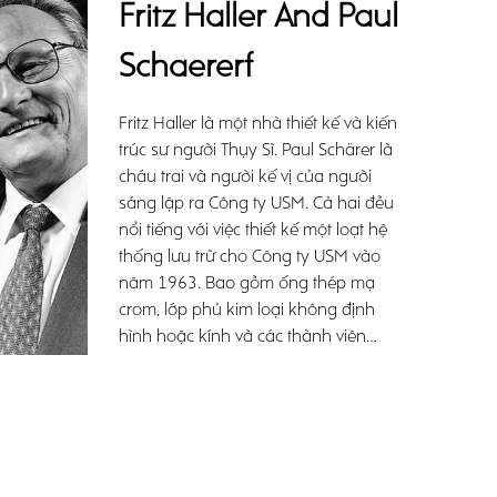
Fritz Haller And Paul
Schaererf
Fritz Haller là một nhà thiết kế và kiến
trúc sư người Thụy Sĩ. Paul Schärer là
cháu trai và người kế vị của người
sáng lập ra Công ty USM. Cả hai đều
nổi tiếng với việc thiết kế một loạt hệ
thống lưu trữ cho Công ty USM vào
năm 1963. Bao gồm ống thép mạ
crom, lớp phủ kim loại không định
hình hoặc kính và các thành viên
được kết nối bằng cách vặn đơn
giản, hệ thống modul độc đáo này
nhanh chóng trở thành một biểu
tượng.