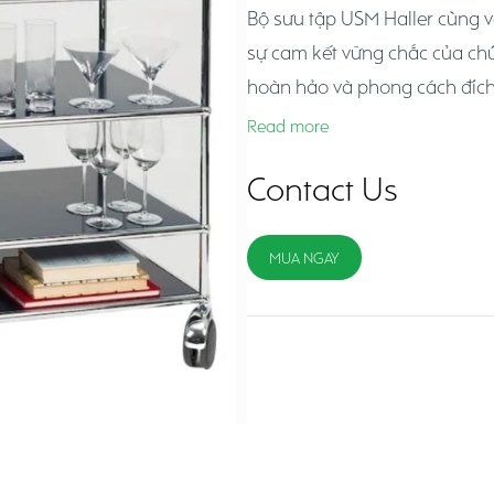
Bộ sưu tập USM Haller cùng vớ
sự cam kết vững chắc của chú
hoàn hảo và phong cách đích
những thiết kế của USM tự nhi
Read more
nghi với mọi nhu cầu về tính n
Contact Us
MUA NGAY