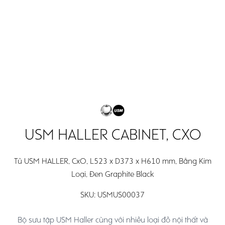
Open
Open
Search
main
main
menu
menu
USM HALLER CABINET, CXO
Tủ USM HALLER, CxO, L523 x D373 x H610 mm, Bằng Kim
Loại, Đen Graphite Black
SKU:
USMUS00037
Bộ sưu tập USM Haller cùng với nhiều loại đồ nội thất và