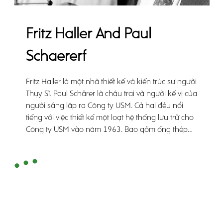
Fritz Haller And Paul
Schaererf
Fritz Haller là một nhà thiết kế và kiến trúc sư người
Thụy Sĩ. Paul Schärer là cháu trai và người kế vị của
người sáng lập ra Công ty USM. Cả hai đều nổi
tiếng với việc thiết kế một loạt hệ thống lưu trữ cho
Công ty USM vào năm 1963. Bao gồm ống thép
mạ crom, lớp phủ kim loại không định hình hoặc
kính và các thành viên được kết nối bằng cách vặn
đơn giản, hệ thống modul độc đáo này nhanh
chóng trở thành một biểu tượng.